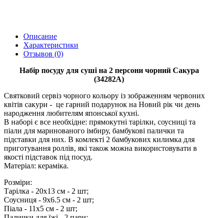
Описание
Характеристики
Отзывов (0)
Набір посуду для суші на 2 персони чорний Сакура
(34282A)
Святковий сервіз чорного кольору із зображенням червоних
квітів сакури - це гарний подарунок на Новий рік чи день
народження любителям японської кухні.
В наборі є все необхідне: прямокутні тарілки, соусниці та
піали для маринованого імбиру, бамбукові палички та
підставки для них. В комлекті 2 бамбукових килимка для
приготування роллів, які також можна використовувати в
якості підставок під посуд.
Матеріал: кераміка.
Розміри:
Тарілка - 20х13 см - 2 шт;
Соусниця - 9х6.5 см - 2 шт;
Піала - 11х5 см - 2 шт;
Палички для їжі - 2 пари;