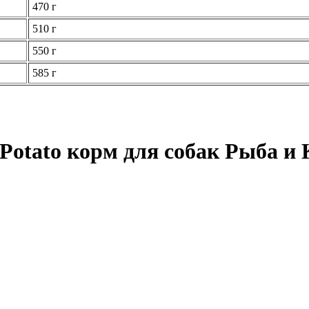
470 г
510 г
550 г
585 г
 Potato корм для собак Рыба и 