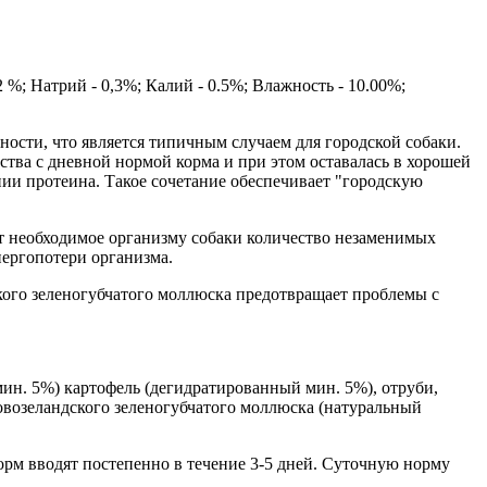
 %; Натрий - 0,3%; Калий - 0.5%; Влажность - 10.00%;
ости, что является типичным случаем для городской собаки.
ства с дневной нормой корма и при этом оставалась в хорошей
ии протеина. Такое сочетание обеспечивает "городскую
т необходимое организму собаки количество незаменимых
нергопотери организма.
кого зеленогубчатого моллюска предотвращает проблемы с
ин. 5%) картофель (дегидратированный мин. 5%), отруби,
новозеландского зеленогубчатого моллюска (натуральный
орм вводят постепенно в течение 3-5 дней. Суточную норму