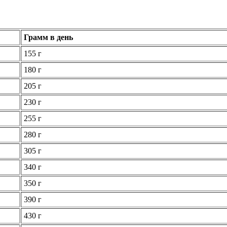
Грамм в день
155 г
180 г
205 г
230 г
255 г
280 г
305 г
340 г
350 г
390 г
430 г