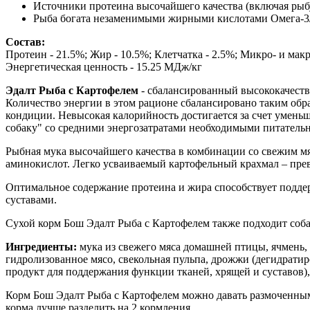
Источники протеина высочайшего качества (включая рыб
Рыба богата незаменимыми жирными кислотами Омега-3/
Состав:
Протеин - 21.5%; Жир - 10.5%; Клетчатка - 2.5%; Микро- и макр
Энергетическая ценность - 15.25 МДж/кг
Эдалт Рыба с Картофелем
- сбалансированный высококачестве
Количество энергии в этом рационе сбалансировано таким обра
кондиции. Невысокая калорийность достигается за счет умень
собаку" со средними энергозатратами необходимыми питательн
Рыбная мука высочайшего качества в комбинации со свежим м
аминокислот. Легко усваиваемый картофельный крахмал – прев
Оптимальное содержание протеина и жира способствует поддер
суставами.
Сухой корм Бош Эдалт Рыба с Картофелем также подходит соб
Ингредиенты:
мука из свежего мяса домашней птицы, ячмень,
гидролизованное мясо, свекольная пульпа, дрожжи (дегидратир
продукт для поддержания функции тканей, хрящей и суставов)
Корм Бош Эдалт Рыба с Картофелем можно давать размоченным 
корма лучше разделить на 2 кормления.