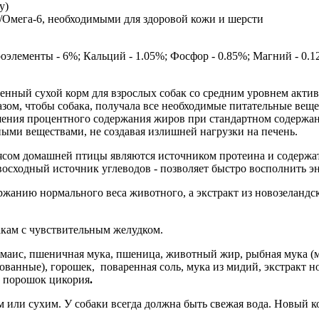
у)
Омега-6, необходимыми для здоровой кожи и шерсти
оэлементы - 6%; Кальций - 1.05%; Фосфор - 0.85%; Магний - 0.12
нный сухой корм для взрослых собак со средним уровнем активн
зом, чтобы собака, получала все необходимые питательные веще
шения процентного содержания жиров при стандартном содержан
ыми веществами, не создавая излишней нагрузки на печень.
ясом домашней птицы являются источником протеина и содержа
осходный источник углеводов - позволяет быстро восполнить э
жанию нормального веса животного, а экстракт из новозеландс
акам с чувствительным желудком.
 маис, пшеничная мука, пшеница, животный жир, рыбная мука (м
ованные), горошек, поваренная соль, мука из мидий, экстракт 
, порошок цикория
.
или сухим. У собаки всегда должна быть свежая вода. Новый к