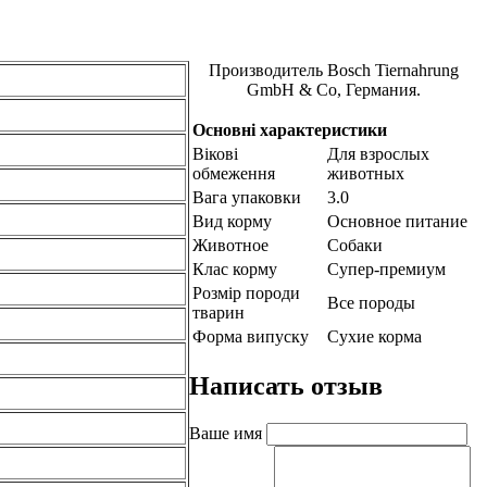
Производитель
Bosch Tiernahrung
GmbH & Co, Германия.
Основні характеристики
Вікові
Для взрослых
обмеження
животных
Вага упаковки
3.0
Вид корму
Основное питание
Животное
Собаки
Клас корму
Супер-премиум
Розмір породи
Все породы
тварин
Форма випуску
Сухие корма
Написать отзыв
Ваше имя