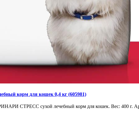
чебный корм для кошек 0,4 кг (605981)
иллс УРИНАРИ СТРЕСС сухой лечебный корм для кошек. Вес: 400 г. А