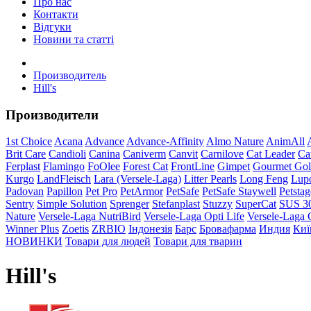
Про нас
Контакти
Відгуки
Новини та статті
Производитель
Hill's
Производители
1st Choice
Acana
Advance
Advance-Affinity
Almo Nature
AnimAll
Brit Care
Candioli
Canina
Caniverm
Canvit
Carnilove
Cat Leader
Ca
Ferplast
Flamingo
FoOlee
Forest Cat
FrontLine
Gimpet
Gourmet Go
Kurgo
LandFleisch
Lara (Versele-Laga)
Litter Pearls
Long Feng
Lup
Padovan
Papillon
Pet Pro
PetArmor
PetSafe
PetSafe Staywell
Petstag
Sentry
Simple Solution
Sprenger
Stefanplast
Stuzzy
SuperCat
SUS 3
Nature
Versele-Laga NutriBird
Versele-Laga Opti Life
Versele-Laga 
Winner Plus
Zoetis
ZRBIO
Індонезія
Барс
Бровафарма
Индия
Киї
НОВИНКИ
Товари для людей
Товари для тварин
Hill's