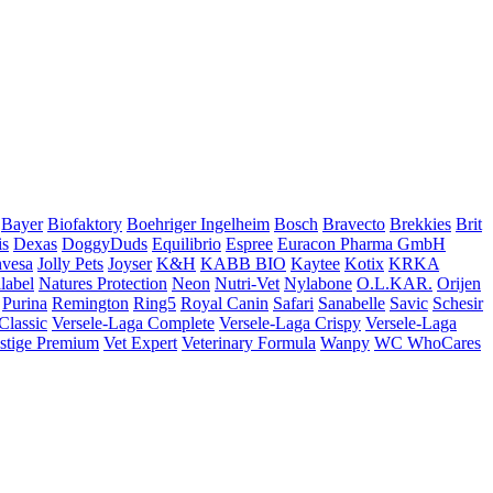
Bayer
Biofaktory
Boehriger Ingelheim
Bosch
Bravecto
Brekkies
Brit
is
Dexas
DoggyDuds
Equilibrio
Espree
Euracon Pharma GmbH
nvesa
Jolly Pets
Joyser
K&H
KABB BIO
Kaytee
Kotix
KRKA
label
Natures Protection
Neon
Nutri-Vet
Nylabone
O.L.KAR.
Orijen
Purina
Remington
Ring5
Royal Canin
Safari
Sanabelle
Savic
Schesir
Classic
Versele-Laga Complete
Versele-Laga Crispy
Versele-Laga
estige Premium
Vet Expert
Veterinary Formula
Wanpy
WC WhoCares