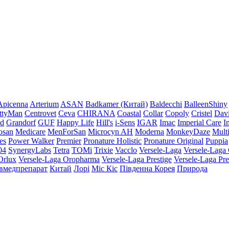
Apicenna
Arterium
ASAN
Badkamer (Китай)
Baldecchi
BalleenShiny
ttyMan
Centrovet
Ceva
CHIRANA
Coastal
Collar
Copoly
Cristel
Dav
ld
Grandorf
GUF
Happy Life
Hill's
i-Sens
IGAR
Imac
Imperial Care
I
osan
Medicare
MenForSan
Microcyn AH
Moderna
MonkeyDaze
Multi
es
Power Walker
Premier
Pronature Holistic
Pronature Original
Puppia
04
SynergyLabs
Tetra
TOMi
Trixie
Vacclo
Versele-Laga
Versele-Laga 
Orlux
Versele-Laga Oropharma
Versele-Laga Prestige
Versele-Laga Pr
вмедпрепарат
Китай
Лорі
Міс Кіс
Південна Корея
Природа