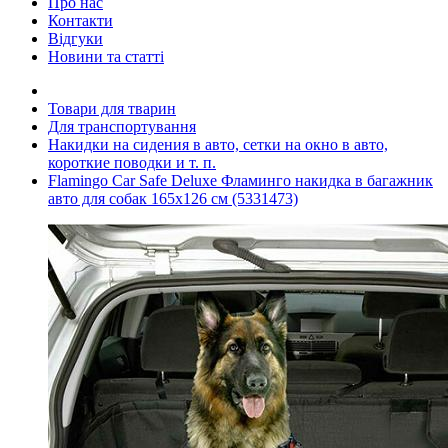
Про нас
Контакти
Відгуки
Новини та статті
Товари для тварин
Для транспортування
Накидки на сидения в авто, сетки на окно в авто,
короткие поводки и т. п.
Flamingo Car Safe Deluxe Фламинго накидка в багажник
авто для собак 165х126 см (5331473)