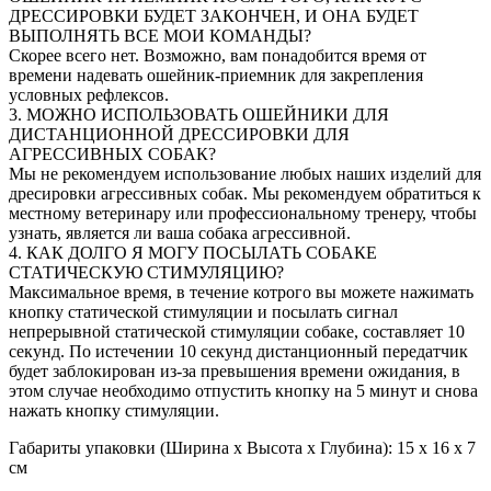
ДРЕССИРОВКИ БУДЕТ ЗАКОНЧЕН, И ОНА БУДЕТ
ВЫПОЛНЯТЬ ВСЕ МОИ КОМАНДЫ?
Скорее всего нет. Возможно, вам понадобится время от
времени надевать ошейник-приемник для закрепления
условных рефлексов.
3. МОЖНО ИСПОЛЬЗОВАТЬ ОШЕЙНИКИ ДЛЯ
ДИСТАНЦИОННОЙ ДРЕССИРОВКИ ДЛЯ
АГРЕССИВНЫХ СОБАК?
Мы не рекомендуем использование любых наших изделий для
дресировки агрессивных собак. Мы рекомендуем обратиться к
местному ветеринару или профессиональному тренеру, чтобы
узнать, является ли ваша собака агрессивной.
4. КАК ДОЛГО Я МОГУ ПОСЫЛАТЬ СОБАКЕ
СТАТИЧЕСКУЮ СТИМУЛЯЦИЮ?
Максимальное время, в течение котрого вы можете нажимать
кнопку статической стимуляции и посылать сигнал
непрерывной статической стимуляции собаке, составляет 10
секунд. По истечении 10 секунд дистанционный передатчик
будет заблокирован из-за превышения времени ожидания, в
этом случае необходимо отпустить кнопку на 5 минут и снова
нажать кнопку стимуляции.
Габариты упаковки (Ширина х Высота х Глубина): 15 x 16 x 7
см