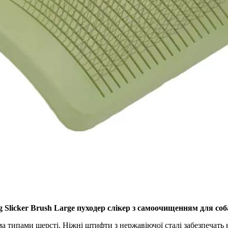
ing Slicker Brush Large пуходер слікер з самоочищенням для соб
іма типами шерсті. Ніжні штифти з нержавіючої сталі забезпечат