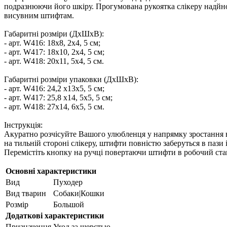
подразнюючи його шкіру. Прогумована рукоятка слікеру надйно
висувним штифтам.
Габаритні розміри (ДхШхВ):
- арт. W416: 18х8, 2х4, 5 см;
- арт. W417: 18х10, 2х4, 5 см;
- арт. W418: 20х11, 5х4, 5 см.
Габаритні розміри упаковки (ДхШхВ):
- арт. W416: 24,2 х13х5, 5 см;
- арт. W417: 25,8 х14, 5х5, 5 см;
- арт. W418: 27х14, 6х5, 5 см.
Інструкція:
Акуратно розчісуйте Вашого улюбленця у напрямку зростання 
на тильній стороні слікеру, штифти повністю заберуться в пази 
Перемістіть кнопку на ручці повертаючи штифти в робочий ста
Основні характеристики
Вид
Пуходер
Вид тварин
Собаки|Кошки
Розмір
Большой
Додаткові характеристики
Призначення
Уход за шерстью