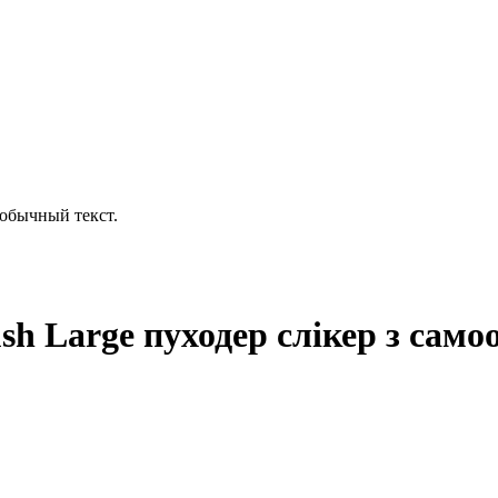
обычный текст.
rush Large пуходер слікер з са