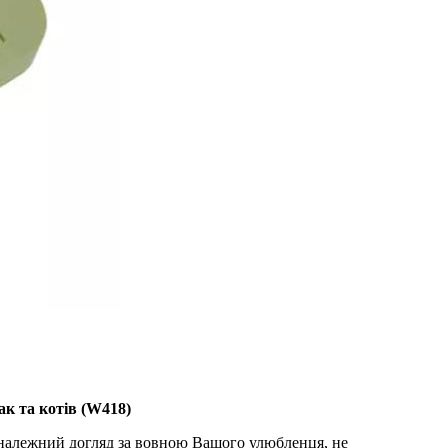
ак та котів (W418)
ь належний догляд за вовною Вашого улюбленця, не