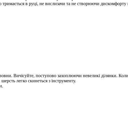
 тримається в руці, не вислизачи та не створюючи дискомфорту п
вовни. Вичісуйте, поступово захоплюючи невеликі ділянки. Кол
і шерсть легко скинеться з інструменту.
н.