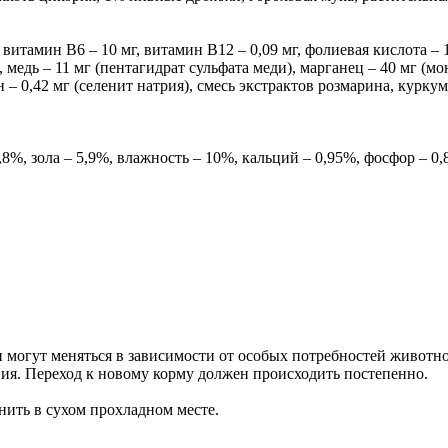
амин B6 – 10 мг, витамин В12 – 0,09 мг, фолиевая кислота – 1 м
), медь – 11 мг (пентагидрат сульфата меди), марганец – 40 мг (м
ен – 0,42 мг (селенит натрия), смесь экстрактов розмарина, курку
 зола – 5,9%, влажность – 10%, кальций – 0,95%, фосфор – 0,85
 могут меняться в зависимости от особых потребностей животног
ия. Переход к новому корму должен происходить постепенно.
нить в сухом прохладном месте.