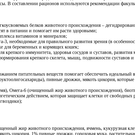
ссы. В составлении рационов используются рекомендации факуль
легкоусвояемых белков животного происхождения – дегидрирован
тят в питании и помогает им расти здоровыми;
мплекса витаминов и минералов;
3, необходимые для правильного развития зрения (в особенности
же для беременных и кормящих кошек;
я крепкого иммунитета, здоровья сосудов и суставов, развития
 формирования крепкого скелета, мышц, подвижности суставов и
ержанием питательных веществ помогает обеспечить идеальный в
руктоолигосахариды), пивные дрожжи, мякоть цикория, которы
семя), Омега-6 (очищенный жир животного происхождения), биот
ргетическим действием, которая защищает клетки от свободных 
гвоздики);
нный жир животного происхождения, ячмень, кукурузная клейк
оть цикория, 1% пивные дрожжи, гороховая мука, растительная 