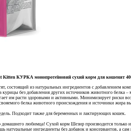
at Kitten КУРКА монопротеїновий сухий корм для кошенят 400
отят, состоящий из натуральных ингредиентов с добавлением ко
а курицы без добавления других источников животного белка –
огает им расти здоровыми и активными. Минимизирует риски во
оусвояемого белка животного происхождения и источники жира в
 недель. Подходит также для беременных и лактирующих кошек.
го домашнего любимца! Сухой корм Шезир производится только 
шь натуральные ингредиенты без добавок и консервантов, а са