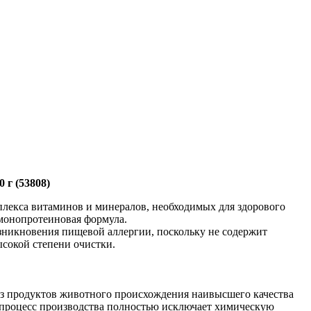
 г (53808)
мплекса витаминов и минералов, необходимых для здорового
 монопротеиновая формула.
зникновения пищевой аллергии, поскольку не содержит
ысокой степени очистки.
из продуктов животного происхождения наивысшего качества
м процесс производства полностью исключает химическую