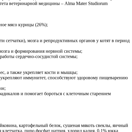
тета ветеринарной медицины – Alma Mater Studiorum
ное мясо курицы (26%);
 сетчатки), мозга и репродуктивных органов у котят в период
 мозга и формирования нервной системы;
 работы сердечно-сосудистой системы;
ес, а также укрепляет кости и мышцы;
е укрепляют иммунитет, способствуют здоровому пищеварению
ин;
радикалов и помогает бороться с клеточным старением
овина, картофельный белок, сушеная мякоть свеклы, яичный
клетчатка, пиро фосфат натрия, хлорид калия, 0,1% юкка