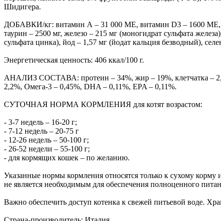
Шидигера.
ДОБАВКИ/кг: витамин А – 31 000 МЕ, витамин D3 – 1600 МЕ, вит
таурин – 2500 мг, железо – 215 мг (моногидрат сульфата железа
сульфата цинка), йод – 1,57 мг (йодат кальция безводный), сел
Энергетическая ценность: 406 ккал/100 г.
АНАЛИЗ СОСТАВА: протеин – 34%, жир – 19%, клетчатка – 2,8%,
2,2%, Омега-3 – 0,45%, DHA – 0,11%, EPA – 0,11%.
СУТОЧНАЯ НОРМА КОРМЛЕНИЯ для котят возрастом:
- 3-7 недель – 16-20 г;
- 7-12 недель – 20-75 г
- 12-26 недель – 50-100 г;
- 26-52 недели – 55-100 г;
- для кормящих кошек – по желанию.
Указанные нормы кормления относятся только к сухому корму и
не является необходимым для обеспечения полноценного питан
Важно обеспечить доступ котенка к свежей питьевой воде. Хра
Страна-производитель: Италия.