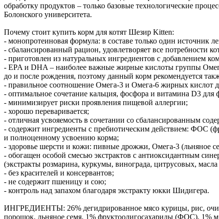
обработку продуктов – только базовые технологические проце
Болонского университета.
Почему стоит купить корм для котят Шезир Kitten:
- монопротеиновая формула: в составе только один источник 
- сбалансированный рацион, удовлетворяет все потребности ко
- приготовлен из натуральных ингредиентов с добавлением ко
- EPA и DHA – наиболее важные жирные кислоты группы Омега-
до и после рождения, поэтому данный корм рекомендуется так
- правильное соотношение Омега-3 и Омега-6 жирных кислот дл
- оптимальное сочетание кальция, фосфора и витамина D3 для
- минимизирует риски проявления пищевой аллергии;
- хорошо переваривается;
- отличная усвояемость в сочетании со сбалансированным сод
- содержит ингредиенты с пребиотическим действием: ФОС (ф
и полноценному усвоению корма;
- здоровье шерсти и кожи: пивные дрожжи, Омега-3 (льняное 
- обогащен особой смесью экстрактов с антиоксидантным сине
(экстракты розмарина, куркумы, винограда, цитрусовых, масла 
- без красителей и консервантов;
- не содержит пшеницу и сою;
- контроль над запахом благодаря экстракту юкки Шидигера.
ИНГРЕДИЕНТЫ: 26% дегидрированное мясо курицы, рис, очище
порошок, льняное семя, 1% фруктоолигосахариды (ФОС), 1% мяк