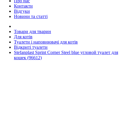
Про нас
Контакти
Відгуки
Новини та статті
Товари для тварин
Для котів
Туалети і наповнювачі для котів
Відкриті туалети
Stefanplast Sprint Corner Steel blue угловой туалет для
кошек (96612)