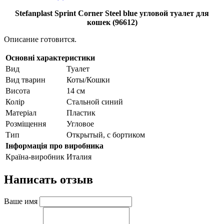
Stefanplast Sprint Corner Steel blue угловой туалет для
кошек (96612)
Описание готовится.
Основні характеристики
Вид
Туалет
Вид тварин
Коты/Кошки
Висота
14 см
Колір
Стальной синий
Матеріал
Пластик
Розміщення
Угловое
Тип
Открытый, с бортиком
Інформація про виробника
Країна-виробник
Италия
Написать отзыв
Ваше имя