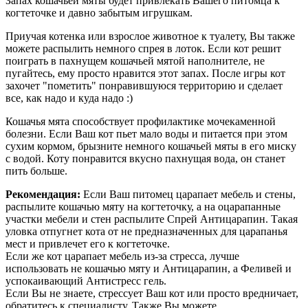
Запах кошачьей мяты будет привлекать Вашего питомца к
когтеточке и давно забытым игрушкам.
Приучая котенка или взрослое животное к туалету, Вы также
можете распылить немного спрея в лоток. Если кот решит
поиграть в пахнущем кошачьей мятой наполнителе, не
пугайтесь, ему просто нравится этот запах. После игры кот
захочет "пометить" понравившуюся территорию и сделает
все, как надо и куда надо :)
Кошачья мята способствует профилактике мочекаменной
болезни. Если Ваш кот пьет мало воды и питается при этом
сухим кормом, брызните немного кошачьей мяты в его миску
с водой. Коту понравится вкусно пахнущая вода, он станет
пить больше.
Рекомендация:
Если Ваш питомец царапает мебель и стены,
распылите кошачью мяту на когтеточку, а на оцарапанные
участки мебели и стен распылите Спрей Антицарапин. Такая
уловка отпугнет кота от не предназначенных для царапанья
мест и привлечет его к когтеточке.
Если же кот царапает мебель из-за стресса, лучше
использовать не кошачью мяту и Антицарапин, а Феливей и
успокаивающий Антистресс гель.
Если Вы не знаете, стрессует Ваш кот или просто вредничает,
обратитесь к специалисту. Также Вы можете