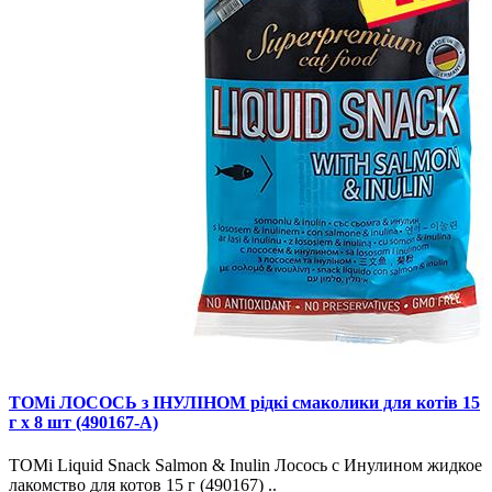
TOMi ЛОСОСЬ з ІНУЛІНОМ рідкі смаколики для котів 15
г х 8 шт (490167-A)
TOMi Liquid Snack Salmon & Inulin Лосось с Инулином жидкое
лакомство для котов 15 г (490167) ..