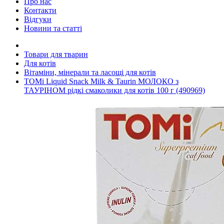
Про нас
Контакти
Відгуки
Новини та статті
Товари для тварин
Для котів
Вітаміни, мінерали та ласощі для котів
TOMi Liquid Snack Milk & Taurin МОЛОКО з
ТАУРІНОМ рідкі смаколики для котів 100 г (490969)