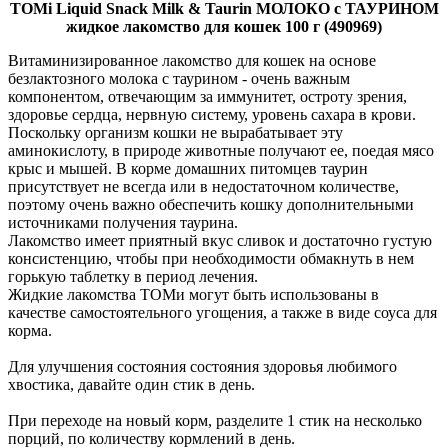
TOMi Liquid Snack Milk & Taurin МОЛОКО с ТАУРИНОМ
жидкое лакомство для кошек 100 г (490969)
Витаминизированное лакомство для кошек на основе
безлактозного молока с таурином - очень важным
компонентом, отвечающим за иммунитет, остроту зрения,
здоровье сердца, нервную систему, уровень сахара в крови.
Поскольку организм кошки не вырабатывает эту
аминокислоту, в природе животные получают ее, поедая мясо
крыс и мышей. В корме домашних питомцев таурин
присутствует не всегда или в недостаточном количестве,
поэтому очень важно обеспечить кошку дополнительными
источниками получения таурина.
Лакомство имеет приятный вкус сливок и достаточно густую
консистенцию, чтобы при необходимости обмакнуть в нем
горькую таблетку в период лечения.
Жидкие лакомства ТОМи могут быть использованы в
качестве самостоятельного угощения, а также в виде соуса для
корма.
Для улучшения состояния состояния здоровья любимого
хвостика, давайте один стик в день.
При переходе на новый корм, разделите 1 стик на несколько
порций, по количеству кормлений в день.