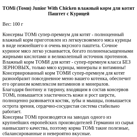
TOMi (Томи) Junior With Chicken влажный корм для котят
Паштет с Курицей
Вес: 100 г
Консервы TOMi супер-премиум для котят - полноценный
влажный корм приготовлен из легкоусвояемого мяса курицы
в виде нежнейшего и очень вкусного паштета. Сочное
куриное мясо легко усваивается, богато полиненасыщенными
жирными кислотами и великолепный источник протеинов.
Влажный корм ТОМИ для котят - супер-премиум класса БЕЗ
ЗЕРНОВЫХ, только мясо курицы, минералы и витамины!
Консервированный корм TOMИ супер-премиум для котят
разнообразит повседневное меню вашего котенка, обеспечит
его организм комплексом витаминов и минералов.
Благодаря биотину и таурину, входящим в состав консервов
TOMi, повышается эластичность кожи и рост шерсти,
полноценно развивается костяк, зубы и мышцы, повышается
острота зрения, сердечно-сосудистая система стабильно
работает.
Консервы ТОМі производятся на заводах одного из
крупнейших европейских производителей Германии из сырья
наивысшего качества, поэтому корма ТОМі такие полезные,
сбалансированные и невероятно вкусные.