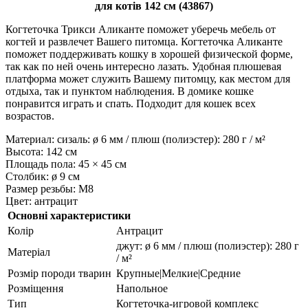
для котів 142 см (43867)
Когтеточка Трикси Аликанте поможет уберечь мебель от
когтей и развлечет Вашего питомца. Когтеточка Аликанте
поможет поддерживать кошку в хорошей физической форме,
так как по ней очень интересно лазать. Удобная плюшевая
платформа может служить Вашему питомцу, как местом для
отдыха, так и пунктом наблюдения. В домике кошке
понравится играть и спать. Подходит для кошек всех
возрастов.
Материал: сизаль: ø 6 мм / плюш (полиэстер): 280 г / м²
Высота: 142 см
Площадь пола: 45 × 45 см
Столбик: ø 9 см
Размер резьбы: M8
Цвет: антрацит
Основні характеристики
Колір
Антрацит
джут: ø 6 мм / плюш (полиэстер): 280 г
Матеріал
/ м²
Розмір породи тварин
Крупные|Мелкие|Средние
Розміщення
Напольное
Тип
Когтеточка-игровой комплекс