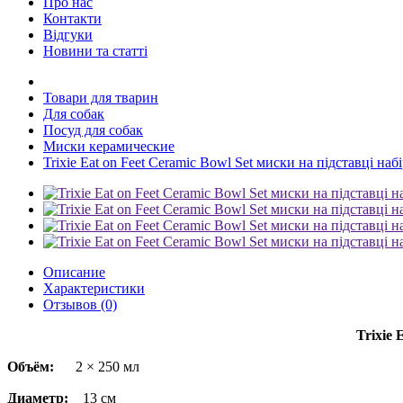
Про нас
Контакти
Відгуки
Новини та статті
Товари для тварин
Для собак
Посуд для собак
Миски керамические
Trixie Eat on Feet Ceramic Bowl Set миски на підставці наб
Описание
Характеристики
Отзывов (0)
Trixie 
Объём:
2 × 250 мл
Диаметр:
13 см