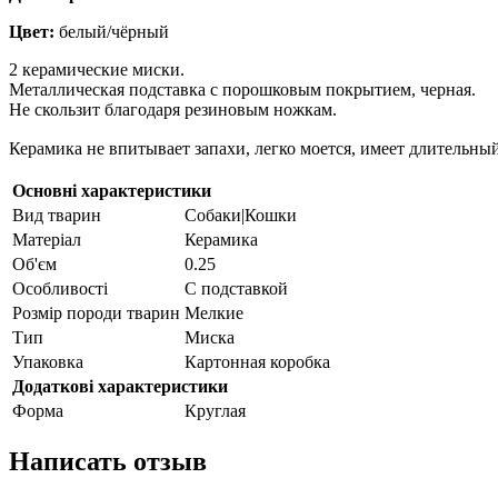
Цвет:
белый/чёрный
2 керамические миски.
Металлическая подставка с порошковым покрытием, черная.
Не скользит благодаря резиновым ножкам.
Керамика н
е впитывает запахи, легко моется, имеет длительны
Основні характеристики
Вид тварин
Собаки|Кошки
Матеріал
Керамика
Об'єм
0.25
Особливості
С подставкой
Розмір породи тварин
Мелкие
Тип
Миска
Упаковка
Картонная коробка
Додаткові характеристики
Форма
Круглая
Написать отзыв