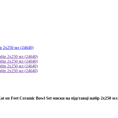
ір 2х250 мл (24640)
Eat on Feet Ceramic Bowl Set миски на підставці набір 2х250 мл