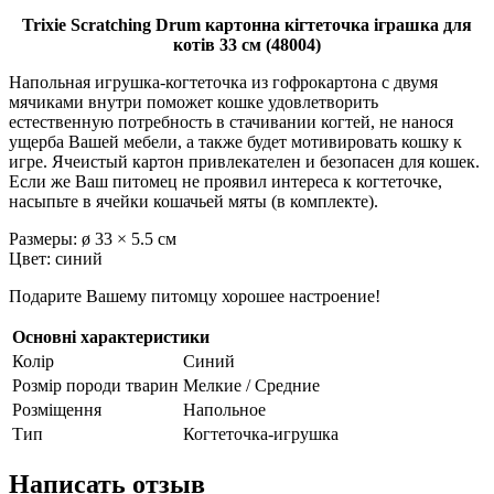
Trixie Scratching Drum картонна кігтеточка іграшка для
котів 33 см (48004)
Напольная игрушка-когтеточка из гофрокартона с двумя
мячиками внутри поможет кошке удовлетворить
естественную потребность в стачивании когтей, не нанося
ущерба Вашей мебели, а также будет мотивировать кошку к
игре. Ячеистый картон привлекателен и безопасен для кошек.
Если же Ваш питомец не проявил интереса к когтеточке,
насыпьте в ячейки кошачьей мяты (в комплекте).
Размеры: ø 33 × 5.5 см
Цвет: синий
Подарите Вашему питомцу хорошее настроение!
Основні характеристики
Колір
Синий
Розмір породи тварин
Мелкие / Средние
Розміщення
Напольное
Тип
Когтеточка-игрушка
Написать отзыв