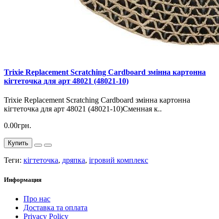
Trixie Replacement Scratching Cardboard змінна картонна
кігтеточка для арт 48021 (48021-10)
Trixie Replacement Scratching Cardboard змінна картонна
кігтеточка для арт 48021 (48021-10)Сменная к..
0.00грн.
Купить
Теги:
кігтеточка
,
дряпка
,
ігровий комплекс
Информация
Про нас
Доставка та оплата
Privacy Policy