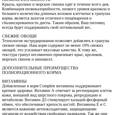
Крысы, кролики и морские свинки едят в течение всего дня.
Комбинация низкокалорийности, низкого уровня крахмала и
большого количества длинных волокон клетчатки в гранулах
корма, является залогом отличного пищеварения и
сбалансированности диеты. Таким образом, Ваш питомец
всегда будет поддерживать свой оптимальный вес.
СВЕЖИЕ ОВОЩИ
Технология экструдирования позволяет добавлять в гранулы
свежие овощи. Наш корм содержит не менее 10% свежих
овощей, что усиливает вкусовые качества. К тому же,
текстура гранул несомненно привлекает крыс, кроликов,
морских свинок и шиншилл.
ДОПОЛНИТЕЛЬНЫЕ ПРЕИМУЩЕСТВА
ПОЛНОРАЦИОННОГО КОРМА
ВИТАМИНЫ
Добавленные в корм Complete витамины поддерживают
крепкое здоровье. Витамин А отвечает за регенерацию клеток
кожи, внешний вид шерстного покрова, репродукцию и
метаболизм. Витамин Д3 стимулирует кальций-фосфорный
обмен, что обеспечивает крепость костей. Витамины Е и С
являются важними антиоксидантами, защищающими
организм от воздействия свободных радикалов. Так же они