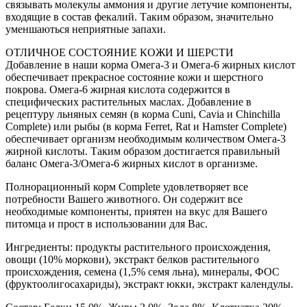
связывать молекулы аммония и другие летучие компоненты,
входящие в состав фекалий. Таким образом, значительно
уменшаються неприятные запахи.
ОТЛИЧНОЕ СОСТОЯНИЕ КОЖИ И ШЕРСТИ
Добавление в наши корма Омега-3 и Омега-6 жирных кислот
обеспечивает прекрасное состояние кожи и шерстного
покрова. Омега-6 жирная кислота содержится в
специфических растительных маслах. Добавление в
рецептуру льняных семян (в корма Сuni, Cavia и Chinchilla
Complete) или рыбы (в корма Ferret, Rat и Hamster Complete)
обеспечивает организм необходимым количеством Омега-3
жирной кислоты. Таким образом достигается правильный
баланс Омега-3/Омега-6 жирных кислот в организме.
Полнорационный корм Complete удовлетворяет все
потребности Вашего животного. Он содержит все
необходимые компоненты, приятен на вкус для Вашего
питомца и прост в использовании для Вас.
Ингредиенты: продукты растительного происхождения,
овощи (10% моркови), экстракт белков растительного
происхождения, семена (1,5% семя льна), минералы, ФОС
(фруктоолигосахариды), экстракт юкки, экстракт календулы.