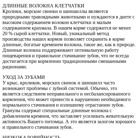
ДЛИННЫЕ ВОЛОКНА КЛЕТЧАТКИ
Кролики, морские свинки и шиншиллы являются
природными травоядными животными и нуждаются в диете с
высоким содержанием волокон клетчатки и малым
содержанием крахмала. В нашем корме содержится не менее
20 % сырой клетчатки. Новый, уникальный метод
производства наших кормов позволяет сохранить в корме
длинные, богатые кремнием волокна, такие же, как в природе.
Длинные волокна поддерживают оптимальную работу
пищеварения и правильное стачивание зубов, что не всегда
достигается при кормлении традиционными смешанными
рационами.
УХОД ЗА ЗУБАМИ
У крыс, кроликов, морских свинок и шиншилл часто
возникают проблемы с зубной системой. Обычно, это
является следствием неправильного и несбалансированного
кормления, что может привести к нарушению необходимого
нормального стачивания и излишнему отрастанию зубов.
Гранулы содержат специальные длинные волокна с
добавлением кремния, что заставляет усиливать жевательную
активность Вашего питомца. А это является залогом хорошого
и правильного стачивания зубов.
НИЗКОКАЛОРИЙНОСТЬ